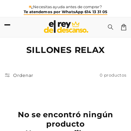
Ir
directamente
¿Necesitas ayuda antes de comprar?
Te atendemos por WhatsApp 614 13 31 05
al contenido
Carri
C
SILLONES RELAX
o
l
Ordenar
0 productos
e
c
c
i
No se encontró ningún
ó
producto