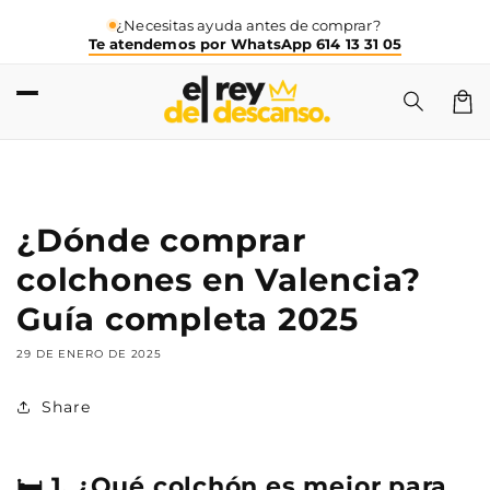
Ir
directamente
¿Necesitas ayuda antes de comprar?
Te atendemos por WhatsApp 614 13 31 05
al contenido
Carri
¿Dónde comprar
colchones en Valencia?
Guía completa 2025
29 DE ENERO DE 2025
Share
🛏️ 1. ¿Qué colchón es mejor para