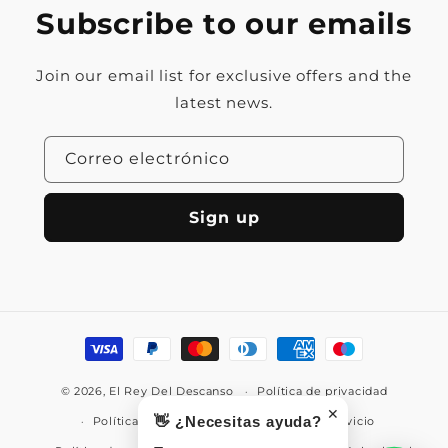
Subscribe to our emails
Join our email list for exclusive offers and the
latest news.
Correo electrónico
Sign up
Formas
de
© 2026,
El Rey Del Descanso
pago
Política de privacidad
✕
👋 ¿Necesitas ayuda?
Política de reembolso
Términos del servicio