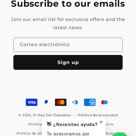
Subscribe to our emails
Join our email list for exclusive offers and the
latest news.
Correo electrónico
Sign up
Formas
de
© 2026,
El Rey Del Descanso
pago
Política de privacidad
✕
👋 ¿Necesitas ayuda?
Política de reembolso
Términos del servicio
Política de envío
Te asesoramos por
Información de contacto
Aviso legal